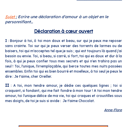
Sujet
:
Ecrire une déclaration d'amour à un objet en le
personnifiant…
Déclaration à cœur ouvert
I
: Bonjour à toi, ô toi mon doux et beau, sur qui je peux me reposer
sans crainte. Toi sur qui je peux verser des torrents de larmes ou de
baisers, toi qui m'acceptes tel que je suis ; qui est toujours là quand j'ai
besoin ou envie. Toi, si beau, si carré, si fort, toi qui es doux et dur à la
fois, à qui je peux confier tous mes secrets et qui n'en trahira pas un
seul ! Toi, l'unique, l'irremplaçable, qui berce toutes mes nuits passées
ensembles. Enfin toi qui es bien bourré et moelleux, à toi seul je peux le
dire : Je t'aime, cher Oreiller.
II
:
A toi, mon tendre amour, je dédie ces quelques lignes ; toi si
craquant, si fondant, qui me fait fondre à mon tour ! A toi mon tendre
amour, toi l'unique délice de ma vie, toi qui craques et croustilles sous
mes doigts, de toi je suis si avide : Je t'aime Chocolat.
Anne-Flore