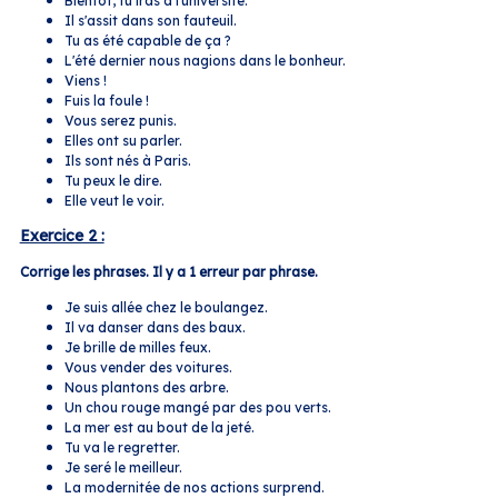
Bientôt, tu iras à l'université.
Il s'assit dans son fauteuil.
Tu as été capable de ça ?
L'été dernier nous nagions dans le bonheur.
Viens !
Fuis la foule !
Vous serez punis.
Elles ont su parler.
Ils sont nés à Paris.
Tu peux le dire.
Elle veut le voir.
Exercice 2 :
Corrige les phrases. Il y a 1 erreur par phrase.
Je suis allée chez le boulangez.
Il va danser dans des baux.
Je brille de milles feux.
Vous vender des voitures.
Nous plantons des arbre.
Un chou rouge mangé par des pou verts.
La mer est au bout de la jeté.
Tu va le regretter.
Je seré le meilleur.
La modernitée de nos actions surprend.