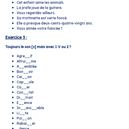
Cet enfant aime les animals.
La jirafe joue de la guitare.
Vous regardés ailleurs.
Sa trottinette est verte foncé.
Elle a presque deux-cents-quatre-vingts ans.
Vous aimée votre fiancée ?
Exercice 3 :
Toujours le son [s] mais avec 1 's' ou 2 ?
Agre__if
Altrui__me
A__emblée
Bon__oir
Cai__on
Cap__ule
Ca__er
Con__tat
Di__trait
E__ence
In__aisi__able
Li__te
Poi__on
Rabai__er
_ilence