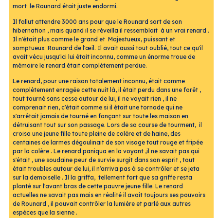
mort le Rounard était juste endormi.
Il fallut attendre 3000 ans pour que le Rounard sort de son
hibernation , mais quand il se réveilla il ressemblait à un vrai renard .
Il n'était plus comme le grand et Majestueux, puissant et
somptueux Rounard de l'œil. Il avait aussi tout oublié, tout ce qu'il
avait vécu jusqu'ici lui était inconnu, comme un énorme troue de
mémoire le renard était complètement perdue.
Le renard, pour une raison totalement inconnu, était comme
complètement enragée cette nuit là, il était perdu dans une forêt ,
tout tourné sans cesse autour de lui, il ne voyait rien , il ne
comprenait rien, c'était comme si il était une tornade qui ne
s'arrêtait jamais de tourné en fonçant sur toute les maison en
détruisant tout sur son passage. Lors de sa course de tourment, il
croisa une jeune fille toute pleine de colère et de haine, des
centaines de larmes dégoulinait de son visage tout rouge et fripée
par la colère . Le renard paniqua en la voyant ,il ne savait pas qui
s'était , une soudaine peur de survie surgit dans son esprit , tout
était troubles autour de lui, il n'arriva pas à se contrôler et se jeta
sur la demoiselle . Il la griffa, tellement fort que sa griffe resta
planté sur l'avant bras de cette pauvre jeune fille. Le renard
actuelles ne savait pas mais en réalité il avait toujours ses pouvoirs
de Rounard , il pouvait contrôler la lumière et parlé aux autres
espèces que la sienne .