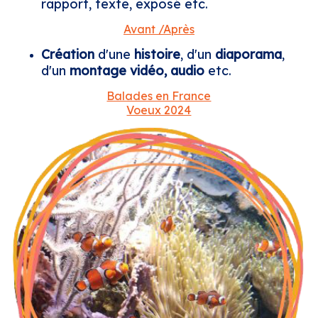
rapport, texte, exposé etc.
Avant /Après
Création
d'une
histoire
, d'un
diaporama
,
d'un
montage vidéo, audio
etc.
Balades en France
Voeux 2024