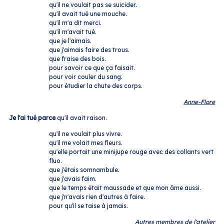
qu'il ne voulait pas se suicider.
qu'il avait tué une mouche.
qu'il m'a dit merci.
qu'il m'avait tué.
que je l'aimais.
que j'aimais faire des trous.
que fraise des bois.
pour savoir ce que ça faisait.
pour voir couler du sang.
pour étudier la chute des corps.
Anne-Flore
Je l'ai tué parce
qu'il avait raison.
qu'il ne voulait plus vivre.
qu'il me volait mes fleurs.
qu'elle portait une minijupe rouge avec des collants vert
fluo.
que j'étais somnambule.
que j'avais faim.
que le temps était maussade et que mon âme aussi.
que j'n'avais rien d'autres à faire.
pour qu'il se taise à jamais.
Autres membres de l'atelier