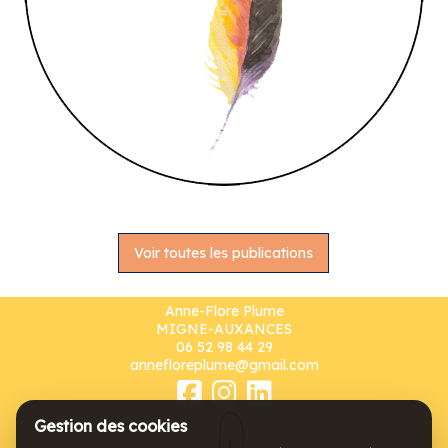
Voir toutes les publications
Anne-Flore Plume
MIGNE-AUXANCES
06 52 98 44 29
annefloreplume@gmail.com
Gestion des cookies