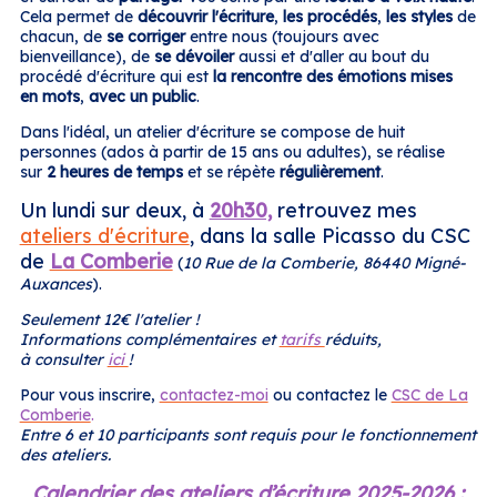
Cela permet de
découvrir l'écriture
,
les procédés
,
les styles
de
chacun, de
se corriger
entre nous (toujours avec
bienveillance), de
se dévoiler
aussi et d'aller au bout du
procédé d'écriture qui est
la rencontre des émotions mises
en mots
,
avec un public
.
Dans l'idéal, un atelier d'écriture se compose de huit
personnes (ados à partir de 15 ans ou adultes), se réalise
sur
2 heures de temps
et se répète
régulièrement
.
Un lundi sur deux, à
20h30,
retrouvez mes
ateliers d'écriture
, dans la salle Picasso du CSC
de
La Comberie
(
10 Rue de la Comberie, 86440 Migné-
Auxances
).
Seulement 12€ l'atelier !
Informations complémentaires et
tarifs
réduits,
à consulter
ici
!
Pour vous inscrire,
contactez-moi
ou contactez le
CSC de La
Comberie
.
Entre 6 et 10 participants sont requis pour le fonctionnement
des ateliers.
Calendrier des ateliers d’écriture 2025-2026 :