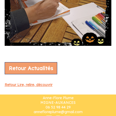
Retour Actualités
Retour Lire, relire, découvrir
Anne-Flore Plume
MIGNE-AUXANCES
06 52 98 44 29
annefloreplume@gmail.com