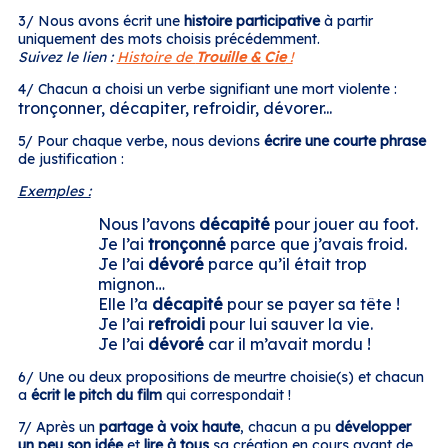
3/ Nous avons écrit une
histoire participative
à partir
uniquement des mots choisis précédemment.
Suivez le lien :
Histoire de
Trouille & Cie
!
4/ Chacun a choisi un verbe signifiant une mort violente :
tronçonner, décapiter, refroidir, dévorer...
5/ Pour chaque verbe, nous devions
écrire une courte phrase
de justification :
Exemples :
Nous l’avons
décapité
pour jouer au foot.
Je l’ai
tronçonné
parce que j’avais froid.
Je l’ai
dévoré
parce qu’il était trop
mignon…
Elle l’a
décapité
pour se payer sa tête !
Je l’ai
refroidi
pour lui sauver la vie.
Je l’ai
dévoré
car il m’avait mordu !
6/ Une ou deux propositions de meurtre choisie(s) et chacun
a
écrit le pitch du film
qui correspondait !
7/ Après un
partage à voix haute
, chacun a pu
développer
un peu son idée
et
lire à tous
sa création en cours avant de